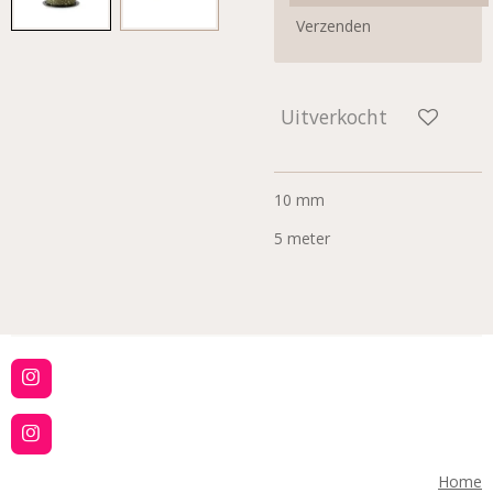
Verzenden
Uitverkocht
10 mm
5 meter
I
n
s
t
I
a
n
g
s
Home
r