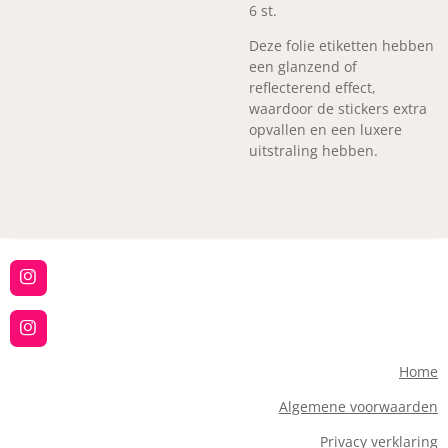
6 st.
Deze folie etiketten hebben
een glanzend of
reflecterend effect,
waardoor de stickers extra
opvallen en een luxere
uitstraling hebben.
I
n
s
t
I
a
n
g
s
Home
r
t
a
a
Algemene voorwaarden
m
g
r
Privacy verklaring
a