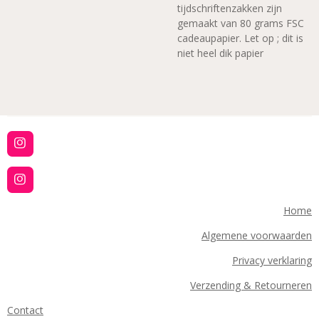
tijdschriftenzakken zijn
gemaakt van 80 grams FSC
cadeaupapier.
Let op ; dit is
niet heel dik papier
I
n
s
t
I
a
n
g
s
Home
r
t
a
a
Algemene voorwaarden
m
g
r
Privacy verklaring
a
m
Verzending & Retourneren
Contact