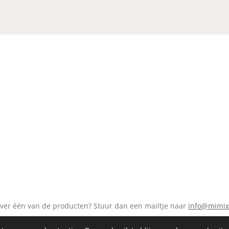
over één van de producten? Stuur dan een mailtje naar
info@mimix