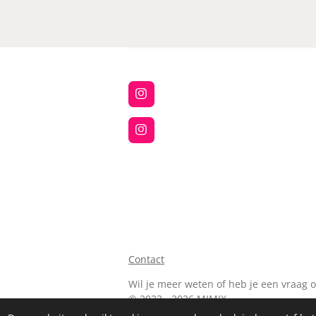
I
n
s
t
I
a
n
g
s
r
t
a
a
m
g
r
a
m
Contact
Wil je meer weten of heb je een vraag 
© 2023 - 2026 MIMIX