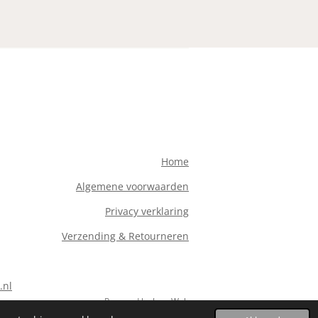
Home
Algemene voorwaarden
Privacy verklaring
Verzending & Retourneren
.nl
Powered by
JouwWeb