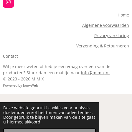
t
I
a
n
g
s
Home
r
t
a
a
Algemene voorwaarden
m
g
r
Privacy verklaring
a
m
Verzending & Retourneren
Contact
Wil je meer weten of heb je een vraag over één van de
producten? Stuur dan een mailtje naar
info@mimix.nl
© 2023 - 2026 MIMIX
Powered by
JouwWeb
Deze website gebruikt cookies voor analyse-
doeleinden en/of het tonen van advertenties.
Door gebruik te blijven maken van de site gaat
u hiermee akkoord.