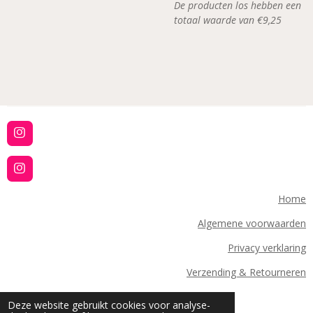
De producten los hebben een
totaal waarde van €9,25
I
n
s
t
I
a
n
g
s
Home
r
t
a
a
Algemene voorwaarden
m
g
r
Privacy verklaring
a
m
Verzending & Retourneren
Contact
Deze website gebruikt cookies voor analyse-