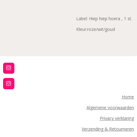
Label: Hiep hiep hoera , 1 st.
Kleur:roze/wit/goud
I
n
s
t
I
a
n
g
s
Home
r
t
a
a
Algemene voorwaarden
m
g
r
Privacy verklaring
a
m
Verzending & Retourneren