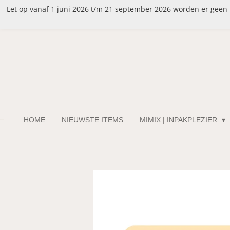
Let op vanaf 1 juni 2026 t/m 21 september 2026 worden er geen be
Ga
direct
naar
de
hoofdinhoud
HOME
NIEUWSTE ITEMS
MIMIX | INPAKPLEZIER