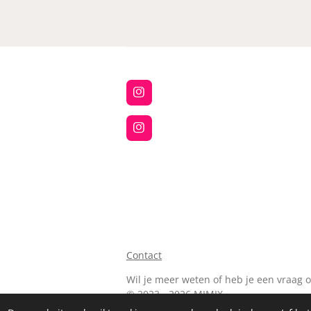
I
n
s
t
I
a
n
g
s
r
t
a
a
m
g
r
a
m
Contact
Wil je meer weten of heb je een vraag 
© 2023 - 2026 MIMIX