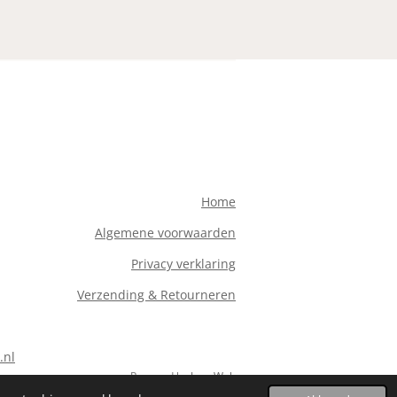
Home
Algemene voorwaarden
Privacy verklaring
Verzending & Retourneren
.nl
Powered by
JouwWeb