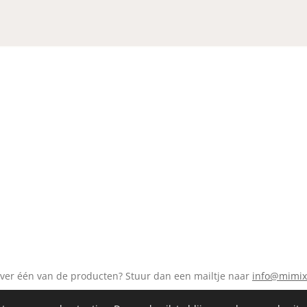
over één van de producten? Stuur dan een mailtje naar
info@mimix