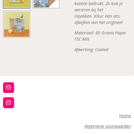
kanten bedrukt. Zo kun je
variëren bij het
inpakken. Kleur kan iets
afwijken van het origineel
Materiaal: 80 Grams Paper
FSC MIX
Afwerking: Coated
I
n
s
t
I
a
n
g
s
Home
r
t
a
a
Algemene voorwaarden
m
g
r