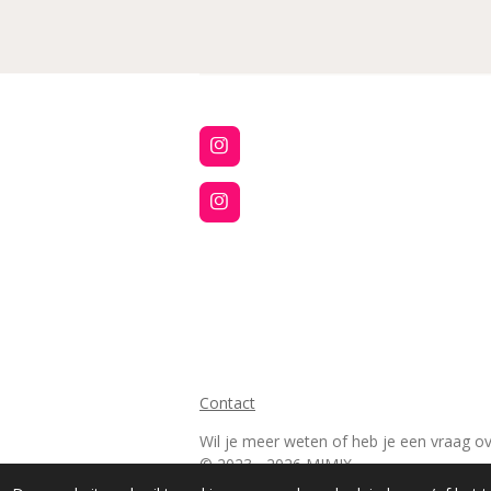
I
n
s
t
I
a
n
g
s
r
t
a
a
m
g
r
a
m
Contact
Wil je meer weten of heb je een vraag o
© 2023 - 2026 MIMIX