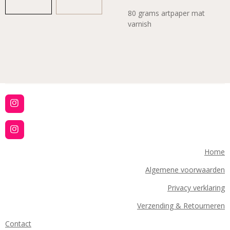
80 grams artpaper mat
varnish
I
n
s
t
I
a
n
g
s
Home
r
t
a
a
Algemene voorwaarden
m
g
r
Privacy verklaring
a
m
Verzending & Retourneren
Contact