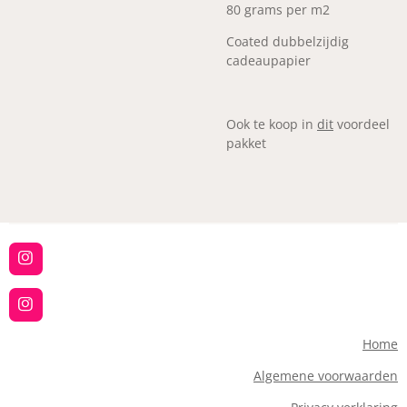
80 grams per m2
Coated dubbelzijdig
cadeaupapier
Ook te koop in
dit
voordeel
pakket
I
n
s
t
I
a
n
g
s
Home
r
t
a
a
Algemene voorwaarden
m
g
r