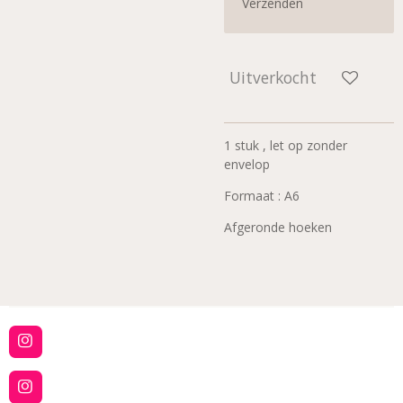
Verzenden
Uitverkocht
1 stuk , let op zonder
envelop
Formaat : A6
Afgeronde hoeken
I
n
s
t
I