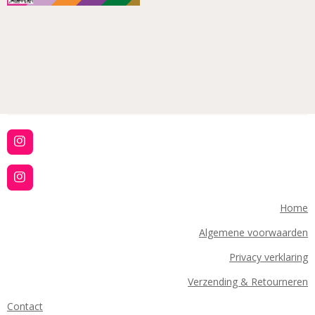
I
n
s
t
I
a
n
g
s
Home
r
t
a
a
Algemene voorwaarden
m
g
r
Privacy verklaring
a
m
Verzending & Retourneren
Contact