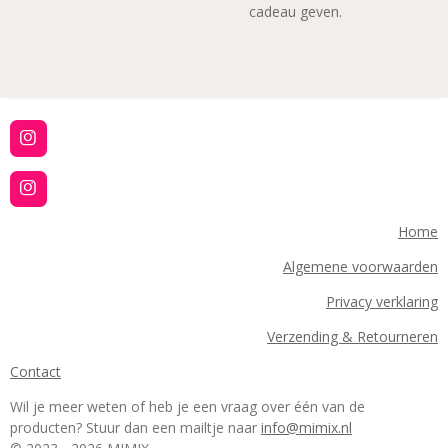
cadeau geven.
I
n
s
t
I
a
n
g
s
Home
r
t
a
a
Algemene voorwaarden
m
g
r
Privacy verklaring
a
m
Verzending & Retourneren
Contact
Wil je meer weten of heb je een vraag over één van de
producten? Stuur dan een mailtje naar
info@mimix.nl