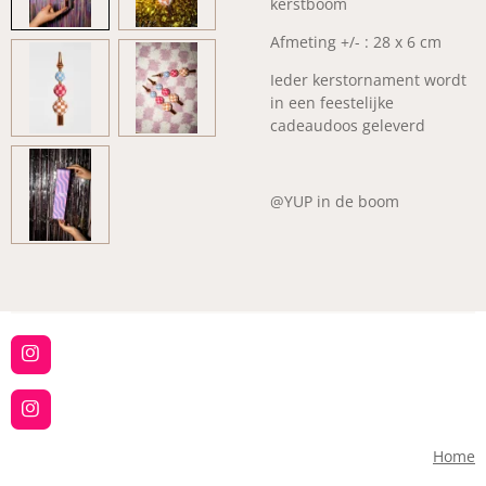
kerstboom
Afmeting +/- : 28 x 6 cm
Ieder kerstornament wordt
in een feestelijke
cadeaudoos geleverd
@YUP in de boom
I
n
s
t
I
a
n
g
s
Home
r
t
a
a