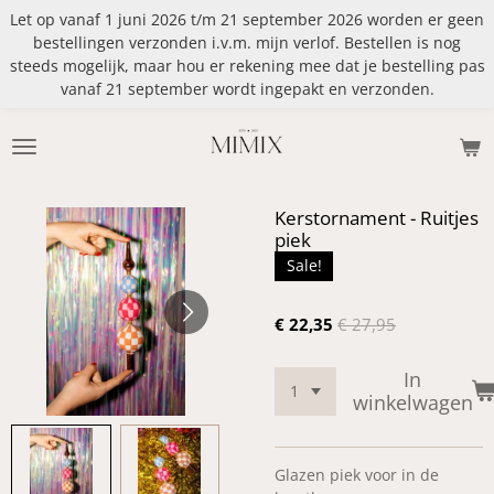
Let op vanaf 1 juni 2026 t/m 21 september 2026 worden er geen
Ga
bestellingen verzonden i.v.m. mijn verlof. Bestellen is nog
direct
steeds mogelijk, maar hou er rekening mee dat je bestelling pas
naar
vanaf 21 september wordt ingepakt en verzonden.
de
hoofdinhoud
Kerstornament - Ruitjes
piek
Sale!
€ 22,35
€ 27,95
In
winkelwagen
Glazen piek voor in de