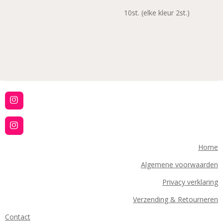
10st. (elke kleur 2st.)
I
n
s
t
I
a
n
g
s
Home
r
t
a
a
Algemene voorwaarden
m
g
r
Privacy verklaring
a
m
Verzending & Retourneren
Contact