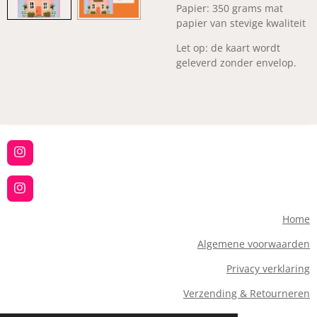
Papier: 350 grams mat
papier van stevige kwaliteit
Let op: de kaart wordt
geleverd zonder envelop.
I
n
s
t
I
a
n
g
s
Home
r
t
a
a
Algemene voorwaarden
m
g
r
Privacy verklaring
a
m
Verzending & Retourneren