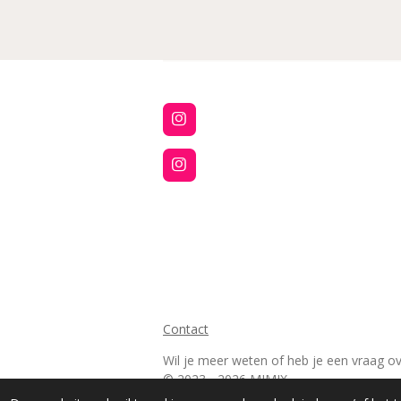
I
n
s
t
I
a
n
g
s
r
t
a
a
m
g
r
a
m
Contact
Wil je meer weten of heb je een vraag o
© 2023 - 2026 MIMIX