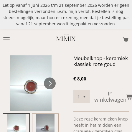
Let op vanaf 1 juni 2026 t/m 21 september 2026 worden er geen
Ga
bestellingen verzonden i.v.m. mijn verlof. Bestellen is nog
direct
steeds mogelijk, maar hou er rekening mee dat je bestelling pas
naar
vanaf 21 september wordt ingepakt en verzonden.
de
hoofdinhoud
Meubelknop - keramiek
klassiek roze goud
€ 8,00
In
winkelwagen
Deze roze keramieken knop
heeft in het midden een
craquelé / gebroken glas