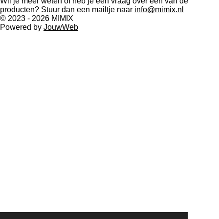
Wil je meer weten of heb je een vraag over één van de
a
producten? Stuur dan een mailtje naar
info@mimix.nl
m
© 2023 - 2026 MIMIX
Powered by
JouwWeb