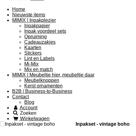
Home
Nieuwste items
MIMIX | Inpakplezier
Inpakpapier
Inpak voordeel sets
Opruiming
Cadeauzakjes
Kaarten
Stickers
Lint en Labels
Mi-Mix
Mix en match
MIMIX | Meubeltje hier, meubeltje daar
Meubelknoppen
Kerst ornamenten
B2B / Business-to-Business
Contact
Blog
Account
Zoeken
Winkelwagen
Inpakset - vintage boho