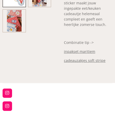
sticker maakt jouw
ingepakte eet/keuken
cadeautje helemeaal
compleet en geeft een
heerlijke zomerse touch.
Combinatie tip ->
inpakset maritiem
cadeauzakjes soft stripe
I
n
s
t
I
a
n