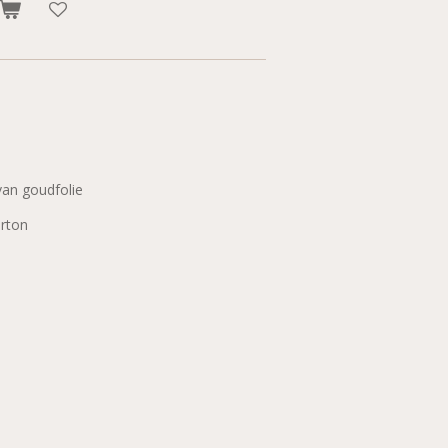
van goudfolie
arton