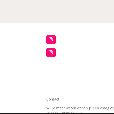
I
n
s
t
I
a
n
g
s
r
t
a
a
m
g
r
a
m
Contact
Wil je meer weten of heb je een vraag o
© 2023 - 2026 MIMIX